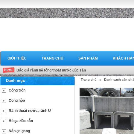
GIỚI THIỆU
TRANG CHỦ
SẢN PHẨM
KHÁCH HÀ
Báo giá rãnh bê tông thoát nước đúc sẵn
Trang chủ
Danh sách sản ph
Danh mục
Cống tròn
Cống hộp
Rãnh thoát nước, rãnh U
Hố ga đúc sẵn
Nắp ga gang