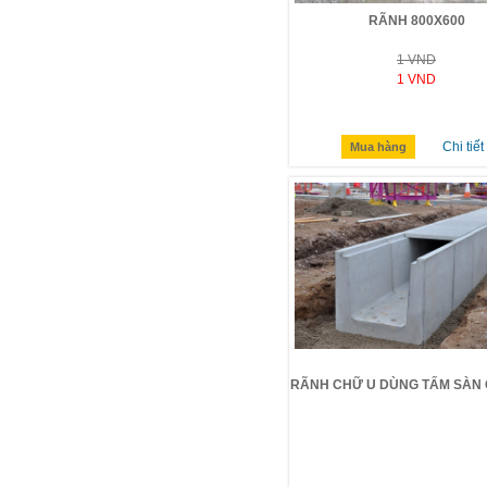
RÃNH 800X600
1 VND
1 VND
Chi tiết
Mua hàng
RÃNH CHỮ U DÙNG TẤM SÀN 