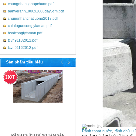
chungnhansphopchuan.pdf
banveranh1000x1000daý5cm.pdf
chungnhanchatluong2018.pdf
cataloguecongtytaman.pdf
hsnlcongtytaman.pdf
tcvn91132012.pdf
tcvn91162012.pdf
http://betongtaman.com/
Sản phẩm tiêu biểu
Rãnh thoát nước
,
rãnh chữ u
CỐNG HỘP 1.6MX1.6M
cao 1m dài 1m hoặc 1,5m, đạt
CỐNG HỘP 2MX1M