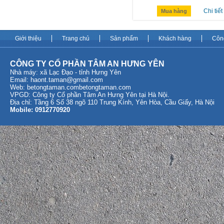
Chi tiết
Mua hàng
Giới thiệu
Trang chủ
Sản phẩm
Khách hàng
Côn
CÔNG TY CỔ PHẦN TÂM AN HƯNG YÊN
Nhà máy: xã Lạc Đạo - tỉnh Hưng Yên
Email:
haont.taman@gmail.com
Web: betongtaman.com
betongtaman.com
VPGD: Công ty Cổ phần Tâm An Hưng Yên tại Hà Nội.
Địa chỉ: Tầng 6 Số 38 ngõ 110 Trung Kính, Yên Hòa, Cầu Giấy, Hà Nội
Mobile: 0912770920