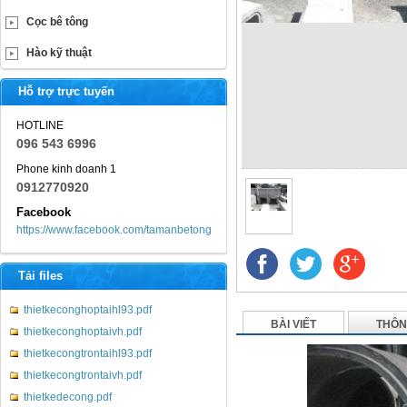
Cọc bê tông
Hào kỹ thuật
Hỗ trợ trực tuyến
HOTLINE
096 543 6996
Phone kinh doanh 1
0912770920
Facebook
https://www.facebook.com/tamanbetong
Tải files
thietkeconghoptaihl93.pdf
BÀI VIẾT
THÔN
thietkeconghoptaivh.pdf
thietkecongtrontaihl93.pdf
thietkecongtrontaivh.pdf
thietkedecong.pdf