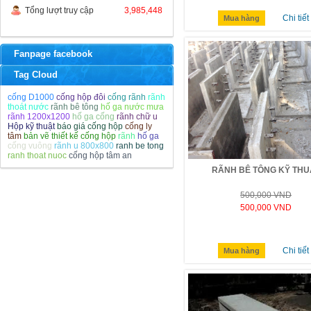
Tổng lượt truy cập
3,985,448
Chi tiết
Mua hàng
Fanpage facebook
Tag Cloud
cống D1000
cống hộp đôi
cống rãnh
rãnh
thoát nước
rãnh bê tông
hố ga nước mưa
rãnh 1200x1200
hố ga cống
rãnh chữ u
Hộp kỹ thuật
báo giá cống hộp
cống ly
tâm
bản vẽ thiết kế cống hộp
rãnh
hố ga
cống vuông
rãnh u 800x800
ranh be tong
ranh thoat nuoc
cống hộp tâm an
RÃNH BÊ TÔNG KỸ THU
500,000 VND
500,000 VND
Chi tiết
Mua hàng