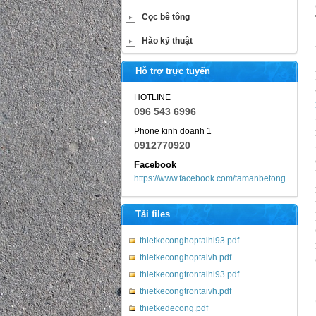
Cọc bê tông
Hào kỹ thuật
Hỗ trợ trực tuyến
HOTLINE
096 543 6996
Phone kinh doanh 1
0912770920
Facebook
https://www.facebook.com/tamanbetong
Tải files
thietkeconghoptaihl93.pdf
thietkeconghoptaivh.pdf
thietkecongtrontaihl93.pdf
thietkecongtrontaivh.pdf
thietkedecong.pdf