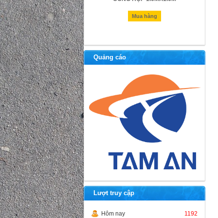
GRATING
Mua hàng
Mua hàng
Quảng cáo
Lượt truy cập
Hôm nay
1192