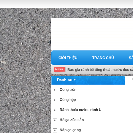
GIỚI THIỆU
TRANG CHỦ
S
Báo giá rãnh bê tông thoát nước đúc s
T
Danh mục
Cống tròn
Cống hộp
Rãnh thoát nước, rãnh U
Hố ga đúc sẵn
Nắp ga gang