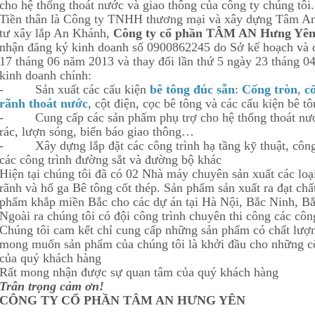
cho hệ thống thoát nước và giao thông của công ty chúng tôi.
Tiền thân là Công ty TNHH thương mại và xây dựng Tâm An
tư xây lắp An Khánh,
Công ty cổ phần TÂM AN Hưng Yê
nhận đăng ký kinh doanh số 0900862245 do Sở kế hoạch và 
17 tháng 06 năm 2013 và thay đổi lần thứ 5 ngày 23 tháng 
kinh doanh chính:
- Sản xuất các cấu kiện
bê tông đúc sẵn
:
Cống tròn
,
c
rãnh thoát nước
, cột điện, cọc bê tông và các cấu kiện bê 
- Cung cấp các sản phẩm phụ trợ cho hệ thống thoát nước
rác, lượn sóng, biển báo giao thông…
- Xây dựng lắp đặt các công trình hạ tầng kỹ thuật, công 
các công trình đường sắt và đường bộ khác
Hiện tại chúng tôi đã có 02 Nhà máy chuyên sản xuất các loại
rãnh và hố ga Bê tông cốt thép. Sản phẩm sản xuất ra đạt chấ
phẩm khắp miền Bắc cho các dự án tại Hà Nội, Bắc Ninh, 
Ngoài ra chúng tôi có đội công trình chuyên thi công các công
Chúng tôi cam kết chỉ cung cấp những sản phẩm có chất lượng
mong muốn sản phẩm của chúng tôi là khởi đầu cho những cô
của quý khách hàng
Rất mong nhận được sự quan tâm của quý khách hàng
Trân trọng cảm ơn!
CÔNG TY CỔ PHẦN TÂM AN HƯNG YÊN