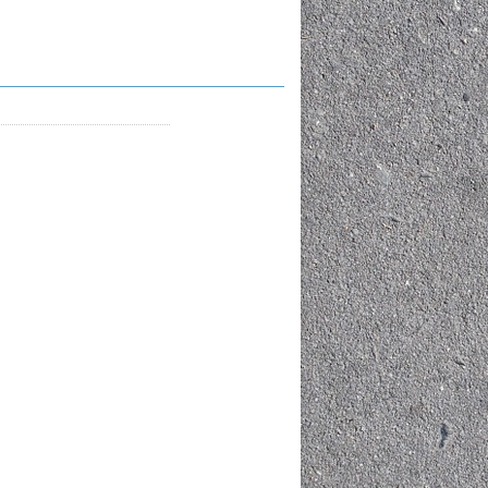
TUYNEL KỸ THUẬT - HÀO KỸ THUẬT
CỐNG VUÔNG 2.5X2.5M