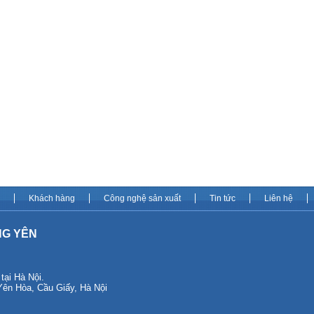
Khách hàng
Công nghệ sản xuất
Tin tức
Liên hệ
NG YÊN
i Hà Nội.
 Yên Hòa, Cầu Giấy, Hà Nội