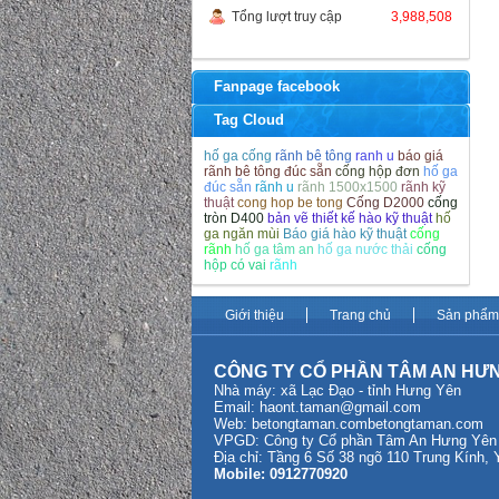
Tổng lượt truy cập
3,988,508
Fanpage facebook
Tag Cloud
hố ga cống
rãnh bê tông
ranh u
báo giá
rãnh bê tông đúc sẵn
cống hộp đơn
hố ga
đúc sẵn
rãnh u
rãnh 1500x1500
rãnh kỹ
thuật
cong hop be tong
Cống D2000
cống
tròn D400
bản vẽ thiết kế hào kỹ thuật
hố
ga ngăn mùi
Báo giá hào kỹ thuật
cống
rãnh
hố ga tâm an
hố ga nước thải
cống
hộp có vai
rãnh
Giới thiệu
Trang chủ
Sản phẩm
CÔNG TY CỔ PHẦN TÂM AN HƯ
Nhà máy: xã Lạc Đạo - tỉnh Hưng Yên
Email:
haont.taman@gmail.com
Web: betongtaman.com
betongtaman.com
VPGD: Công ty Cổ phần Tâm An Hưng Yên tạ
Địa chỉ: Tầng 6 Số 38 ngõ 110 Trung Kính,
Mobile: 0912770920