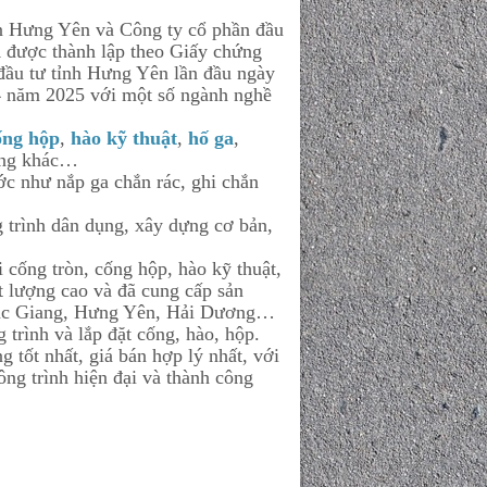
 Hưng Yên và Công ty cổ phần đầu
n
được thành lập theo Giấy chứng
đầu tư tỉnh Hưng Yên lần đầu ngày
04 năm 2025 với một số ngành nghề
ống hộp
,
hào kỹ thuật
,
hố ga
,
tông khác…
 như nắp ga chắn rác, ghi chắn
trình dân dụng, xây dựng cơ bản,
 cống tròn, cống hộp, hào kỹ thuật,
t lượng cao và đã cung cấp sản
Bắc Giang, Hưng Yên, Hải Dương…
 trình và lắp đặt cống, hào, hộp.
 tốt nhất, giá bán hợp lý nhất, với
ng trình hiện đại và thành công