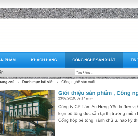
ẢN PHẨM
KHÁCH HÀNG
CÔNG NGHỆ SẢN XUẤT
TIN
ẵn
Danh mục bài viết
Công nghệ sản xuất
rang chủ
Giới thiệu sản phẩm , Công 
23/07/2019, 09:17 am -
Công ty CP Tâm An Hưng Yên là đơn vị h
kiện bê tông đúc sẵn tại thị trường miề
Cống hộp bê tông, rãnh chữ u, hào kỹ th