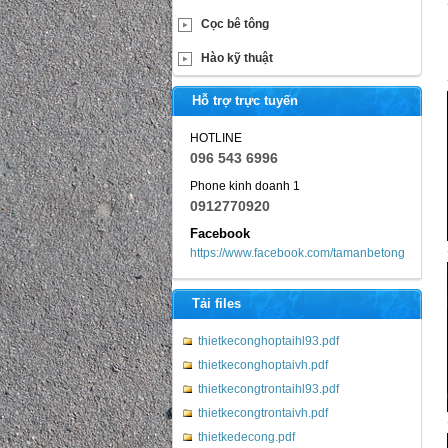
Cọc bê tông
Hào kỹ thuật
Hỗ trợ trực tuyến
HOTLINE
096 543 6996
Phone kinh doanh 1
0912770920
Facebook
https://www.facebook.com/tamanbetong
Tải files
thietkeconghoptaihl93.pdf
thietkeconghoptaivh.pdf
thietkecongtrontaihl93.pdf
thietkecongtrontaivh.pdf
thietkedecong.pdf