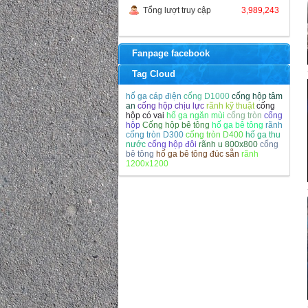
Tổng lượt truy cập
3,989,243
Fanpage facebook
Tag Cloud
hố ga cáp điện
cống D1000
cống hộp tâm
an
cống hộp chịu lực
rãnh kỹ thuật
cống
hộp có vai
hố ga ngăn mùi
cống tròn
cống
hộp
Cống hộp bê tông
hố ga bê tông
rãnh
cống tròn D300
cống tròn D400
hố ga thu
nước
cống hộp đôi
rãnh u 800x800
cống
bê tông
hố ga bê tông đúc sẵn
rãnh
1200x1200