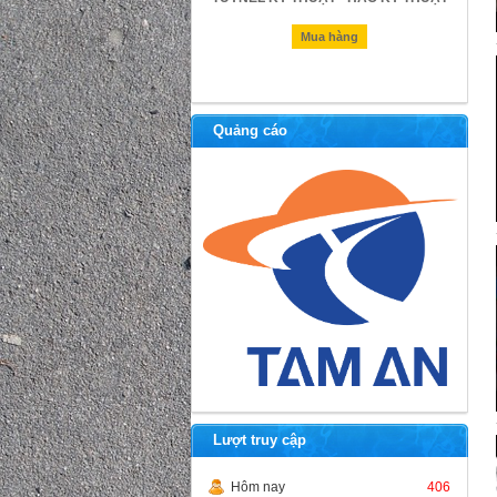
Mua hàng
Mua hàng
Quảng cáo
Lượt truy cập
Hôm nay
406