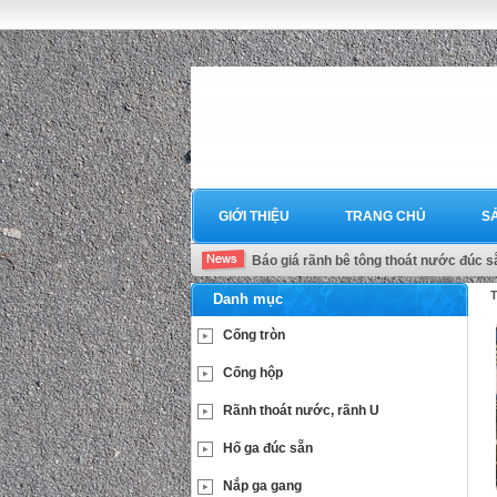
GIỚI THIỆU
TRANG CHỦ
S
Báo giá rãnh bê tông thoát nước đúc s
T
Danh mục
Cống tròn
Cống hộp
Rãnh thoát nước, rãnh U
Hố ga đúc sẵn
Nắp ga gang