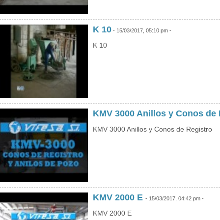
Mua hàng
Mua hàng
K 10
- 15/03/2017, 05:10 pm -
K 10
KMV 3000 Anillos y Conos de
KMV 3000 Anillos y Conos de Registro
KMV 2000 E
- 15/03/2017, 04:42 pm -
KMV 2000 E