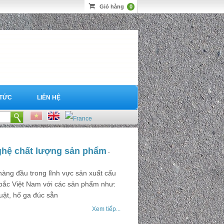
Giỏ hàng
0
 TỨC
LIÊN HỆ
nghệ chất lượng sản phẩm
-
àng đầu trong lĩnh vực sản xuất cấu
n bắc Việt Nam với các sản phẩm như:
uật, hố ga đúc sẵn
Xem tiếp...